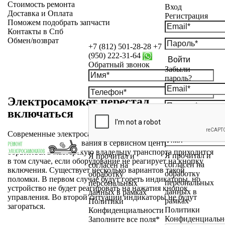
Стоимость ремонта
Вход
Доставка и Оплата
Регистрация
Поможем подобрать запчасти
Контакты в Спб
Обмен/возврат
+7 (812) 501-28-28
+7
(950) 222-31-64
Войти
Обратный звонок
Забыли
пароль?
Электросамокат перестал
включаться
Современные электросамокаты служат долго и не требуют
регулярного обслуживания в сервисном центре. Обычно
обратиться в мастерскую владельцу транспорта приходится
Я прочитал и
Я прочитал и
в том случае, если оборудование не реагирует на кнопку
согласен на
согласен на
включения. Существует несколько вариантов такой
обработку
обработку
поломки. В первом случае будут гореть индикаторы, но
персональных
персональных
устройство не будет реагировать на нажатия кнопок
данных в
данных в рамках
управления. Во второй ситуации индикаторы не будут
рамках
Политики
загораться.
Политики
Конфиденциальности
Конфиденциальн
Заполните все поля*